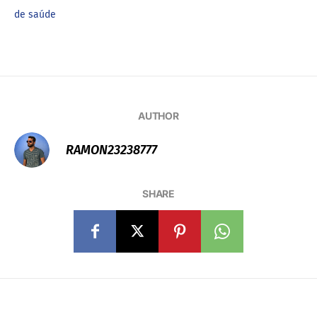
de saúde
AUTHOR
RAMON23238777
SHARE