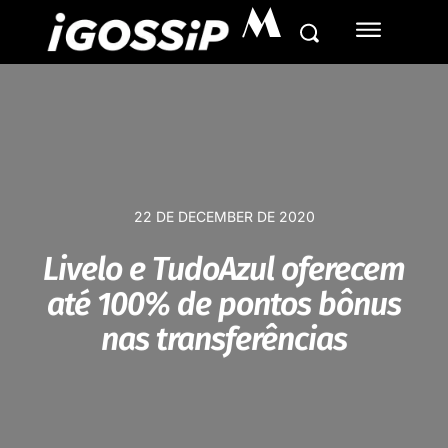
M
22 DE DECEMBER DE 2020
Livelo e TudoAzul oferecem
até 100% de pontos bônus
nas transferências