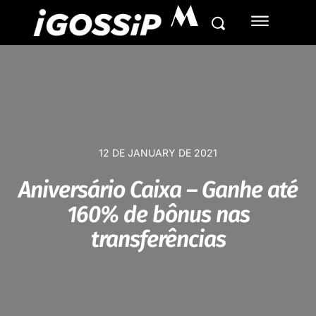
M
12 DE JANUARY DE 2021
Aniversário Caixa – Ganhe até
160% de bônus nas
transferências