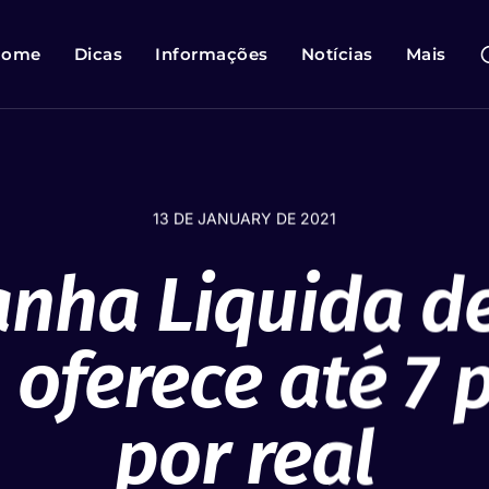
Home
Dicas
Informações
Notícias
Mais
13 DE JANUARY DE 2021
nha Liquida de
 oferece até 7
por real