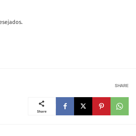
s.
desejados.
SHARE
Share