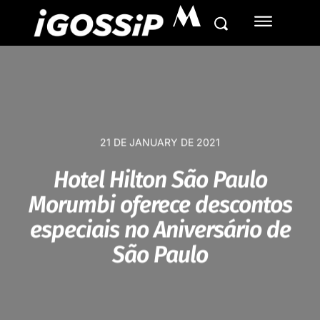
M
21 DE JANUARY DE 2021
Hotel Hilton São Paulo
Morumbi oferece descontos
especiais no Aniversário de
São Paulo