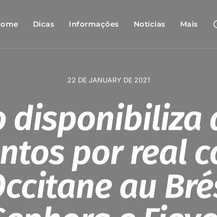
Home
Dicas
Informações
Notícias
Mais
22 DE JANUARY DE 2021
o disponibiliza 
ntos por real 
Occitane au Brés