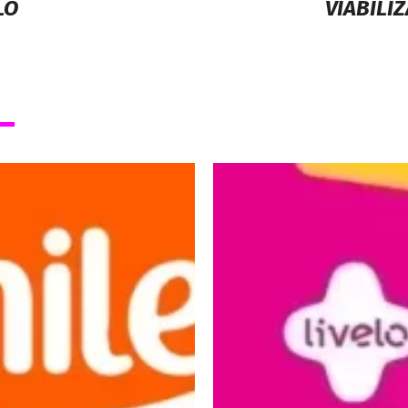
LO
VIABILI