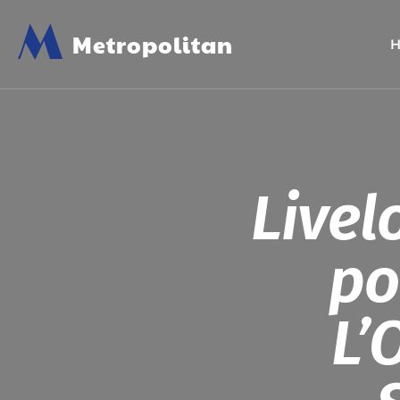
M
Metropolitan
Livel
po
L’