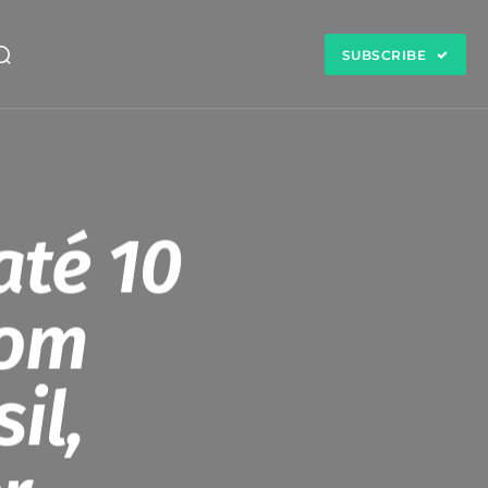
SUBSCRIBE
até 10
com
il,