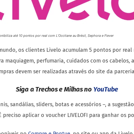
onibiliza até 10 pontos por real com L’Occitane au Brésil, Sephora e Fiever
mundo, os clientes Livelo acumulam 5 pontos por real 
a maquiagem, perfumaria, cuidados com os cabelos, a
mpras devem ser realizadas através do site da parceri
Siga a Trechos e Milhas no
YouTube
s, sandálias, sliders, botas e acessórios –, a sugestã
 preciso aplicar o voucher LIVELOFI para ganhar os po
poníveis no
Compre e Pontue
, no site ou app da Livelo.