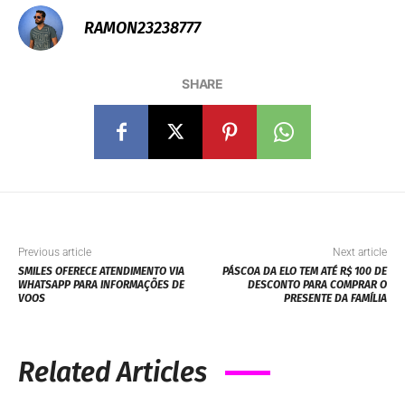
RAMON23238777
SHARE
Previous article
Next article
SMILES OFERECE ATENDIMENTO VIA
PÁSCOA DA ELO TEM ATÉ R$ 100 DE
WHATSAPP PARA INFORMAÇÕES DE
DESCONTO PARA COMPRAR O
VOOS
PRESENTE DA FAMÍLIA
Related Articles