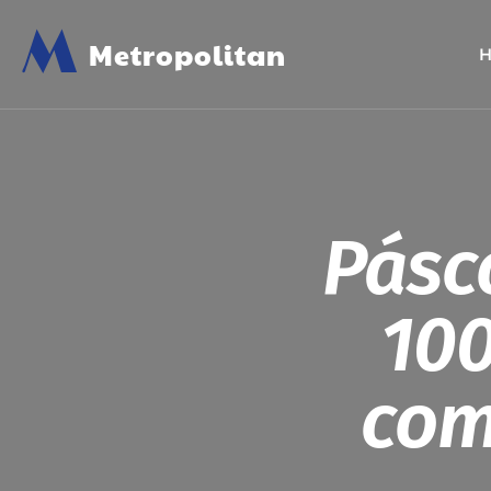
M
Metropolitan
Pásc
100
com