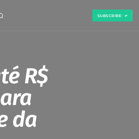
SUBSCRIBE
té R$
para
e da