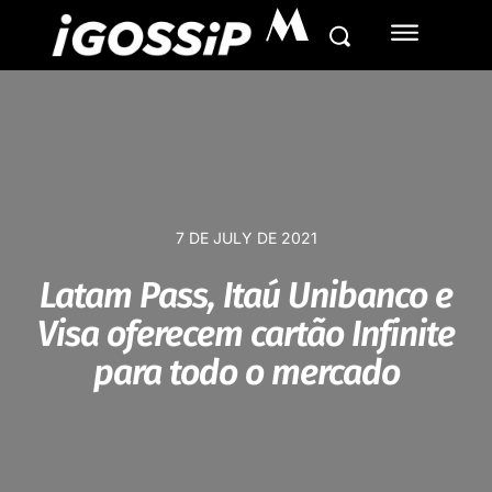
M
7 DE JULY DE 2021
Latam Pass, Itaú Unibanco e
Visa oferecem cartão Infinite
para todo o mercado