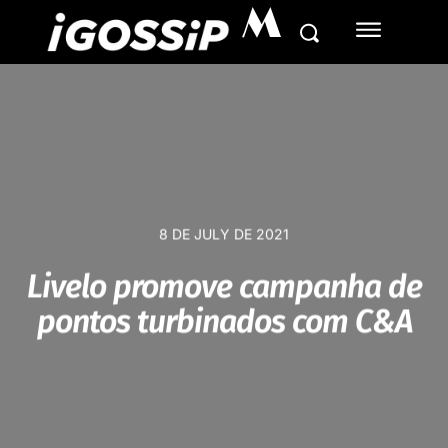
M
8 DE JULY DE 2021
Livelo promove campanha de
pontos turbinados com C&A