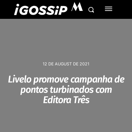
M
12 DE AUGUST DE 2021
Livelo promove campanha de
pontos turbinados com
Editora Três