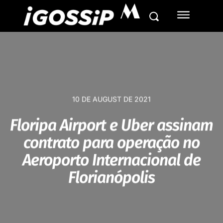
M
10 DE AUGUST DE 2021
Floripa Airport e Uber assinam
contrato para operação no
Aeroporto Internacional de
Florianópolis