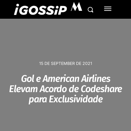
M
15 DE SEPTEMBER DE 2021
Gol e American Airlines
Elevam Acordo de Codeshare
para Exclusividade