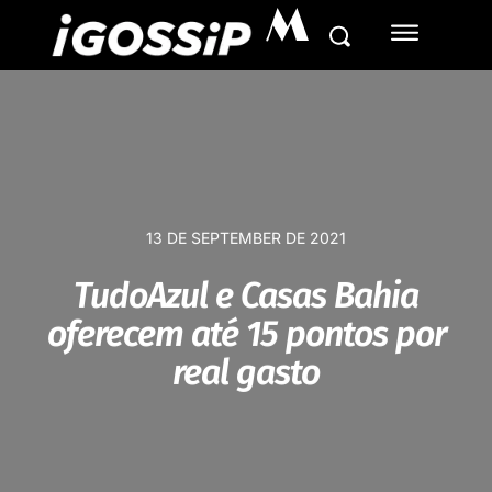
M
13 DE SEPTEMBER DE 2021
TudoAzul e Casas Bahia
oferecem até 15 pontos por
real gasto