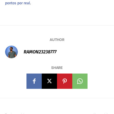
pontos por real
.
AUTHOR
RAMON23238777
SHARE