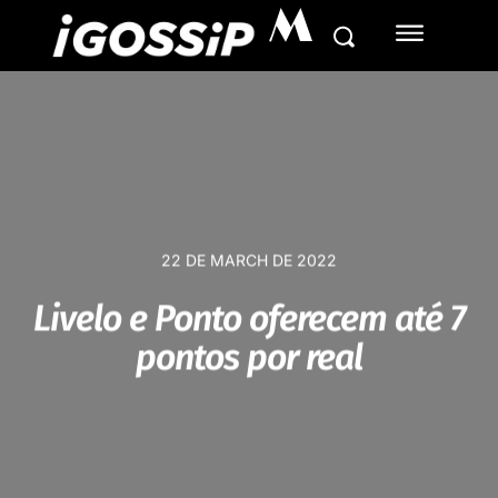
M
22 DE MARCH DE 2022
Livelo e Ponto oferecem até 7
pontos por real