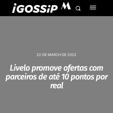
M
22 DE MARCH DE 2022
Livelo promove ofertas com
parceiros de até 10 pontos por
real