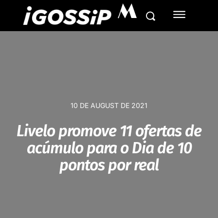
M
10 DE AUGUST DE 2021
Livelo promove 11 ofertas de
acúmulo para o Dia de 10
pontos por real